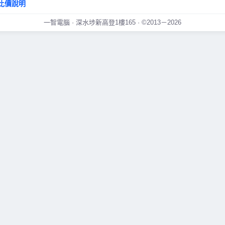
比價說明
一智電腦 · 深水埗新高登1樓165 · ©2013－2026