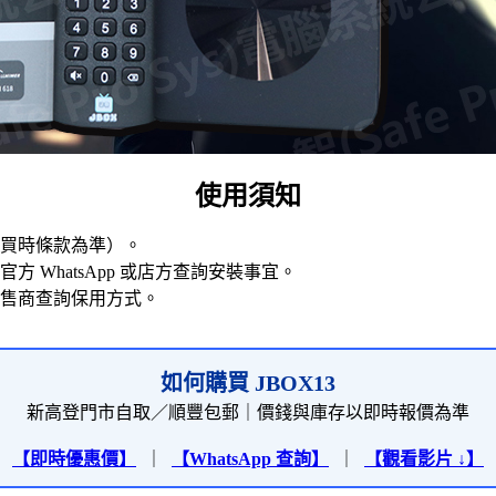
使用須知
買時條款為準）。
官方 WhatsApp 或店方查詢安裝事宜。
售商查詢保用方式。
如何購買 JBOX13
新高登門市自取／順豐包郵｜價錢與庫存以即時報價為準
【即時優惠價】
｜
【WhatsApp 查詢】
｜
【觀看影片 ↓】