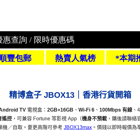
精博盒子 JBOX13｜香港行貨開箱
Android TV
電視盒：
2GB+16GB
、
Wi‑Fi 6
、
100Mbps 有線
、4
音遙控
，可兼容 Fortune 等影視 App（
機身不預載
，購後請聯絡
睇機／自取。要更高階可參考
JBOX13max
。價錢以即時報價為