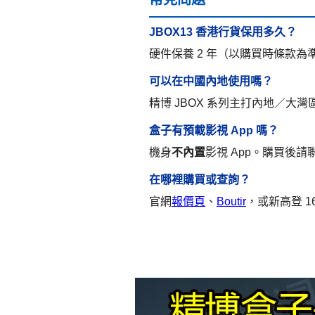
JBOX13 香港行貨保用多久？
硬件保養 2 年（以購買時條款
可以在中國內地使用嗎？
精博 JBOX 系列主打內地／大灣
盒子有預載影視 App 嗎？
機身
不內置
影視 App。購買後請
在哪裡購買或查詢？
官網
報價頁
、
Boutir
，或新高登 16