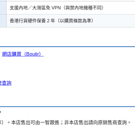
支援內地／大灣區免 VPN（與禁內地機種不同）
香港行貨硬件保養 2 年（以購買條款為準）
｜
網店購買（Boutir）
維修查詢
？
為準）。本店售出可由一智跟進；非本店售出請向原銷售商查詢。