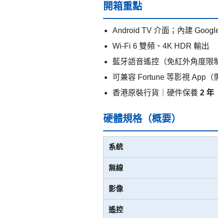
開箱重點
Android TV 介面；內建 Goog
Wi‑Fi 6 雙頻、4K HDR 輸出
藍牙語音遙控（免紅外角度限
可兼容 Fortune 等影視 
香港原裝行貨｜硬件保養
2 年
硬體規格（概要）
系統
無線
影像
遙控