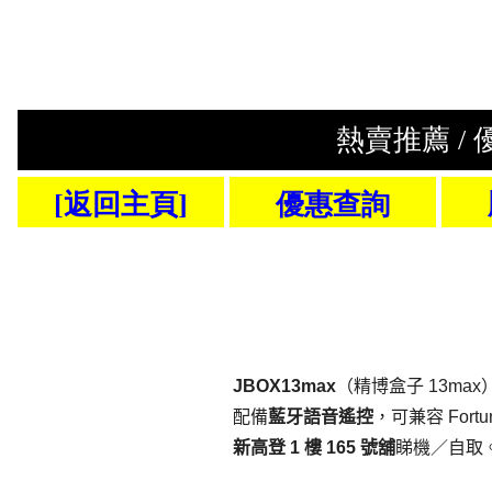
JBOX13max
（精博盒子 13max）為
配備
藍牙語音遙控
，可兼容 Fortu
新高登 1 樓 165 號舖
睇機／自取