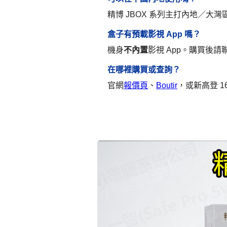
精博 JBOX 系列主打內地／大灣
盒子有預載影視 App 嗎？
機身
不內置
影視 App。購買後請
在哪裡購買或查詢？
官網
報價頁
、
Boutir
，或新高登 16