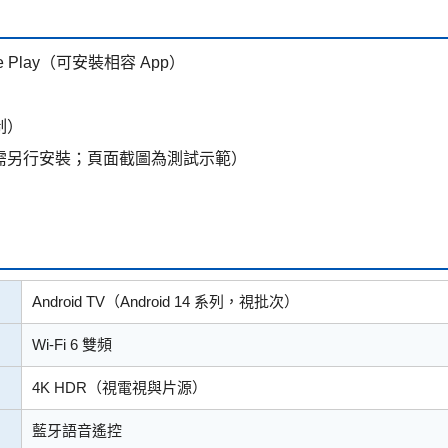
le Play（可安裝相容 App）
制）
App（需另行安裝；頁面截圖為測試示範）
Android TV（Android 14 系列，視批次）
Wi‑Fi 6 雙頻
4K HDR（視電視與片源）
藍牙語音遙控